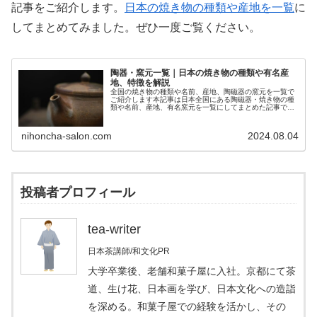
記事をご紹介します。
日本の焼き物の種類や産地を一覧
に
してまとめてみました。ぜひ一度ご覧ください。
陶器・窯元一覧｜日本の焼き物の種類や有名産
地、特徴を解説
全国の焼き物の種類や名前、産地、陶磁器の窯元を一覧で
ご紹介します本記事は日本全国にある陶磁器・焼き物の種
類や名前、産地、有名窯元を一覧にしてまとめた記事で
す。以下のような方におすすめの記事です。陶器や窯元に
興味のある方焼き物や器が好きな方工...
nihoncha-salon.com
2024.08.04
投稿者プロフィール
tea-writer
日本茶講師/和文化PR
大学卒業後、老舗和菓子屋に入社。京都にて茶
道、生け花、日本画を学び、日本文化への造詣
を深める。和菓子屋での経験を活かし、その