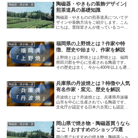
クで実用的な陶器として多くの人々に親
陶磁器・やきもの装飾デザイン|
陶磁器・焼き物・器
しまれています。陶...
煎茶道具の基礎知識
陶磁器・やきものの煎茶道具についてデ
ザインや装飾方法をご紹介します。こん
にちは。普段皆さんが使っているコーヒ
ーカップや湯飲み、茶碗はどのように装
飾されているかご存知でしょうか。煎茶
道具や茶道具もさまざまな種類があり、
福岡県の上野焼とは？作家や特
陶磁器・焼き物・器
とても綺麗な模様が施され...
徴、歴史や始まり、作家を解説
上野焼とは上野焼とは上野焼とは、福岡
県田川郡を中心に生産される陶器です。
その歴史は古く、今から400年以上も遡る
戦国時代後期から江戸時代にはじまった
もので、現在では福岡県内に作家も多
く、県の伝統工芸品にも指定されていま
兵庫県の丹波焼とは？特徴や人気
陶磁器・焼き物・器
す。上野焼(あがのやき...
有名作家・窯元、歴史を解説
丹波焼とは？丹波焼とは、兵庫県丹波篠
山市を中心に生産されている陶器です。
文化庁が認定する日本六古窯にも認定さ
れるほど古い歴史をもつ産地で、平安時
代より庶民の生活雑器を作っていた歴史
があり、丈夫で使いやすさに定評のある
岡山県で焼き物・陶磁器買うなら
陶磁器・焼き物・器
焼き物です。現在でも丹波...
ここ！おすすめのショップ3選
岡山県でおすすめの焼き物・陶磁器ショ