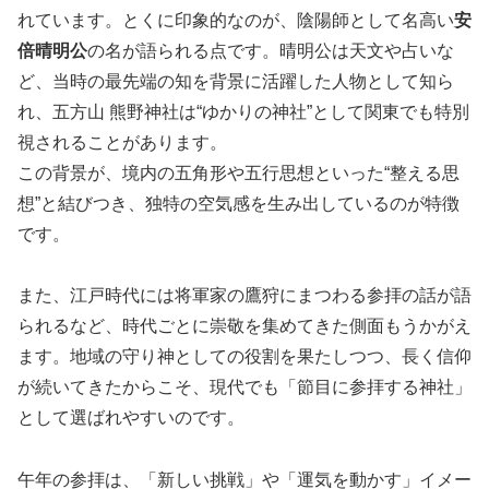
れています。とくに印象的なのが、陰陽師として名高い
安
倍晴明公
の名が語られる点です。晴明公は天文や占いな
ど、当時の最先端の知を背景に活躍した人物として知ら
れ、五方山 熊野神社は“ゆかりの神社”として関東でも特別
視されることがあります。
この背景が、境内の五角形や五行思想といった“整える思
想”と結びつき、独特の空気感を生み出しているのが特徴
です。
また、江戸時代には将軍家の鷹狩にまつわる参拝の話が語
られるなど、時代ごとに崇敬を集めてきた側面もうかがえ
ます。地域の守り神としての役割を果たしつつ、長く信仰
が続いてきたからこそ、現代でも「節目に参拝する神社」
として選ばれやすいのです。
午年の参拝は、「新しい挑戦」や「運気を動かす」イメー