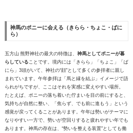
神馬のポニーに会える（きらら・ちょこ・ばに
ら）
五方山 熊野神社の最大の特徴は、
神馬としてポニーが暮
らしている
ことです。境内には「きらら」「ちょこ」「ば
にら」3頭がいて、神社の“顔”として多くの参拝者に親し
まれています。午年参拝は「馬と縁を結ぶ」イメージで語
られがちですが、ここはそれを実感に変えやすい場所。
たとえば、ポニーの落ち着いた佇まいを目の前にすると、
気持ちが自然に整い、「焦らず、でも前に進もう」という
感覚が戻ってくることがあります。午年は勢いがテーマに
なりやすい一方で、勢いが空回りすると疲れやすい年でも
あります。神馬の存在は、“勢いを整える装置”としても働