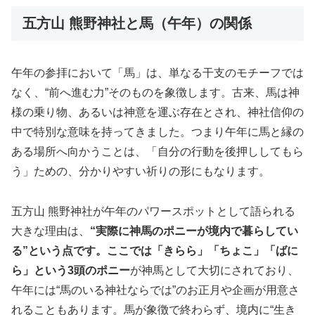
五方山 熊野神社と馬（午年）の関係
午年の参拝において「馬」は、単なる干支のモチーフでは
なく、“前へ進む力”そのものを象徴します。古来、馬は神
様の乗り物、あるいは神意を運ぶ存在とされ、神社信仰の
中で特別な意味を持ってきました。つまり午年に馬と縁の
ある場所へ向かうことは、「自分の行動を後押ししてもら
う」ための、分かりやすい祈りの形にもなります。
五方山 熊野神社が午年のパワースポットとして語られる
大きな理由は、
“実際に神馬のポニーが境内で暮らしてい
る”という点です。ここでは「きらら」「ちょこ」「ばに
ら」という3頭のポニー
が神馬として大切にされており、
午年には“馬のいる神社ならでは”のお正月や企画が用意さ
れることもあります。馬が象徴で終わらず、境内に“生き