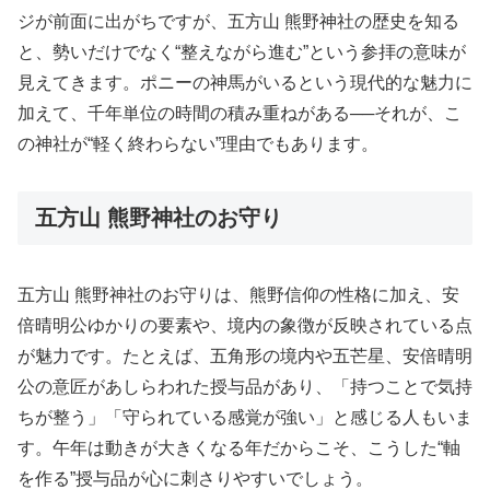
ジが前面に出がちですが、五方山 熊野神社の歴史を知る
と、勢いだけでなく“整えながら進む”という参拝の意味が
見えてきます。ポニーの神馬がいるという現代的な魅力に
加えて、千年単位の時間の積み重ねがある──それが、こ
の神社が“軽く終わらない”理由でもあります。
五方山 熊野神社のお守り
五方山 熊野神社のお守りは、熊野信仰の性格に加え、安
倍晴明公ゆかりの要素や、境内の象徴が反映されている点
が魅力です。たとえば、五角形の境内や五芒星、安倍晴明
公の意匠があしらわれた授与品があり、「持つことで気持
ちが整う」「守られている感覚が強い」と感じる人もいま
す。午年は動きが大きくなる年だからこそ、こうした“軸
を作る”授与品が心に刺さりやすいでしょう。