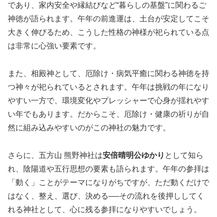
であり、家内安全や縁結びなど“暮らしの基盤”に関わるご
神徳が語られます。午年の前進運は、土台が安定してこそ
大きく伸びるため、こうした性格の神様が祀られている点
は非常に心強い要素です。
また、相殿神として、厄除け・病気平癒に関わる神徳を持
つ神々が祀られているとされます。午年は挑戦の年になり
やすい一方で、環境変化やプレッシャーで心身が揺れやす
い年でもあります。だからこそ、厄除け・健康の祈りが自
然に組み込みやすいのがこの神社の魅力です。
さらに、五方山 熊野神社は
安倍晴明公ゆかり
として知ら
れ、陰陽道や五行思想の要素も語られます。午年の参拝は
「動く」ことがテーマになりがちですが、ただ動くだけで
はなく、整え、選び、決める──その流れを後押ししてく
れる神社として、心に残る参拝になりやすいでしょう。