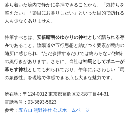
落ち着いた境内で静かに参拝できることから、「気持ちを
整えたい」「節目にお参りしたい」といった目的で訪れる
人も少なくありません。
特筆すべきは、
安倍晴明公ゆかりの神社として語られる存
在
であること。陰陽道や五行思想と結びつく要素が境内の
随所に感じられ、“ただ参拝するだけでは終わらない”独特
の奥行きがあります。さらに、当社は
神馬としてポニーが
暮らす神社
としても知られており、午年にふさわしい「馬
の象徴性」を現地で体感できる点も大きな魅力です。
所在地：〒124-0012 東京都葛飾区立石8丁目44-31
電話番号：03-3693-5623
参考：
五方山 熊野神社 公式ホームページ