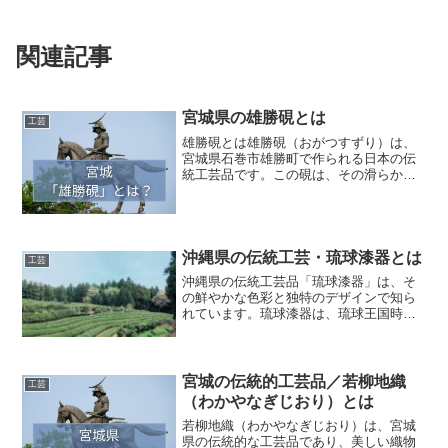
関連記事
宮城県の雄勝硯とは
工芸
雄勝硯とは雄勝硯（おがつすずり）は、
宮城県石巻市雄勝町で作られる日本の伝
統工芸品です。この硯は、その滑らかな
書き味と美しい外観から、古くから書道
愛好家や書家に愛されてきました。この
記事では、雄勝硯の歴史、特徴、製作工
程について詳しく解説しま...
沖縄県の伝統工芸・琉球漆器とは
工芸
沖縄県の伝統工芸品「琉球漆器」は、そ
の鮮やかな色彩と独特のデザインで知ら
れています。琉球漆器は、琉球王国時代
から続く歴史を持ち、現在でも多くの
人々に愛されています。本記事では、琉
球漆器の歴史、特徴、制作方法、そして
その魅力について詳しく解説...
宮城の伝統的工芸品／若柳地織
工芸
（わかやなぎじおり）とは
若柳地織（わかやなぎじおり）は、宮城
県の伝統的な工芸品であり、美しい織物