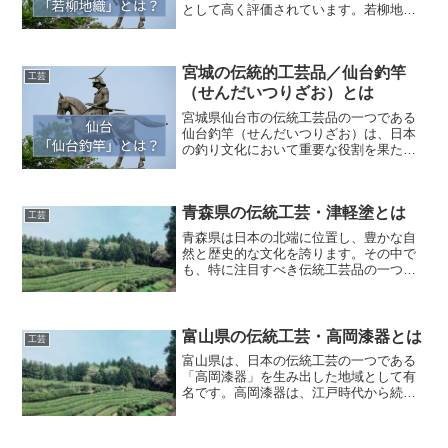
として高く評価されています。若柳地織
は、その精緻な技術と豊かなデザインが
特徴で、多くの人々に愛されています。
本記事では、若柳地織の歴史、特徴、製
宮城の伝統的工芸品／仙台釣竿
作過程、そして現代におけ...
工芸
（せんだいつりざお）とは
宮城県仙台市の伝統工芸品の一つである
仙台釣竿（せんだいつりざお）は、日本
の釣り文化において重要な役割を果たし
てきました。この釣竿は、長い歴史と高
い技術力によって作られており、多くの
釣り愛好者に愛されています。本記事で
青森県の伝統工芸・津軽塗とは
は、仙台釣竿の歴史、特徴...
工芸
青森県は日本の北端に位置し、豊かな自
然と歴史的な文化を誇ります。その中で
も、特に注目すべき伝統工芸品の一つが
「津軽塗（つがるぬり）」です。津軽塗
は、その美しいデザインと高度な技術で
知られ、全国的に高い評価を受けていま
す。本記事では、津軽塗の...
富山県の伝統工芸・高岡漆器とは
工芸
富山県は、日本の伝統工芸の一つである
「高岡漆器」を生み出した地域として有
名です。高岡漆器は、江戸時代から続く
歴史ある工芸品で、その美しい仕上がり
と高い品質が評価されています。本記事
では、高岡漆器の特徴、歴史、そして制