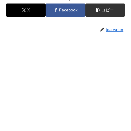
X
Facebook
コピー
tea-writer