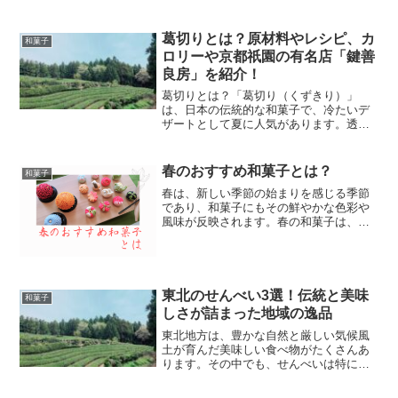
「菓匠三全 広瀬通り 大町本店」。 仙台
を代表する銘菓「萩の月」で有名な、創
業70年を超える老舗和菓子店です。今日
葛切りとは？原材料やレシピ、カ
和菓子
は、その洗練された...
ロリーや京都祇園の有名店「鍵善
良房」を紹介！
葛切りとは？「葛切り（くずきり）」
は、日本の伝統的な和菓子で、冷たいデ
ザートとして夏に人気があります。透明
でつるんとした喉越しが特徴で、冷たい
黒蜜や白蜜と一緒に楽しむのが一般的で
す。その見た目や食感が涼しさを感じさ
春のおすすめ和菓子とは？
和菓子
せ、暑い季節にはぴったりの...
春は、新しい季節の始まりを感じる季節
であり、和菓子にもその鮮やかな色彩や
風味が反映されます。春の和菓子は、花
や緑の自然の美しさを表現したものが多
く、見た目にも味わいにも心が弾む一品
ばかりです。この記事では、春におすす
めの和菓子をご紹介し、そ...
東北のせんべい3選！伝統と美味
和菓子
しさが詰まった地域の逸品
東北地方は、豊かな自然と厳しい気候風
土が育んだ美味しい食べ物がたくさんあ
ります。その中でも、せんべいは特に東
北の名産品として広く知られています。
今回は、東北を訪れたらぜひ味わいたい