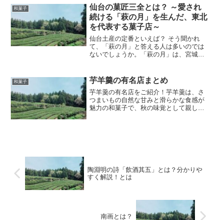
「東北のせんべい3選！」をご紹介しま
仙台の菓匠三全とは？ ～愛され
和菓子
す。地域ごとの伝統や文化...
続ける「萩の月」を生んだ、東北
を代表する菓子店～
仙台土産の定番といえば？ そう聞かれ
て、「萩の月」と答える人は多いのでは
ないでしょうか。「萩の月」は、宮城県
仙台市に本社を置く菓匠三全が製造・販
売する、仙台を代表する銘菓です。今回
は、そんな菓匠三全の歴史や魅力、そし
芋羊羹の有名店まとめ
和菓子
て「萩の月」以外の魅力的...
芋羊羹の有名店をご紹介！芋羊羹は、さ
つまいもの自然な甘みと滑らかな食感が
魅力の和菓子で、秋の味覚として親しま
れています。昔ながらの製法で作られた
芋羊羹は、季節の贈答品としても人気が
高く、多くの老舗和菓子店で提供されて
います。今回は、全国の有...
陶淵明の詩「飲酒其五」とは？分かりや
すく解説！とは
南画とは？