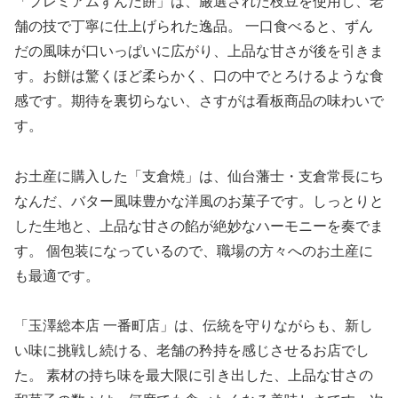
「プレミアムずんだ餅」は、厳選された枝豆を使用し、老
舗の技で丁寧に仕上げられた逸品。 一口食べると、ずん
だの風味が口いっぱいに広がり、上品な甘さが後を引きま
す。お餅は驚くほど柔らかく、口の中でとろけるような食
感です。期待を裏切らない、さすがは看板商品の味わいで
す。
お土産に購入した「支倉焼」は、仙台藩士・支倉常長にち
なんだ、バター風味豊かな洋風のお菓子です。しっとりと
した生地と、上品な甘さの餡が絶妙なハーモニーを奏でま
す。 個包装になっているので、職場の方々へのお土産に
も最適です。
「玉澤総本店 一番町店」は、伝統を守りながらも、新し
い味に挑戦し続ける、老舗の矜持を感じさせるお店でし
た。 素材の持ち味を最大限に引き出した、上品な甘さの