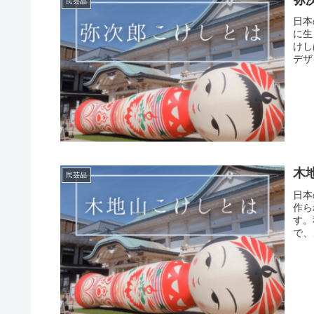
民芸品
日本
に生
けし
デザ
木
民芸品
日本
作ら
す。
で、