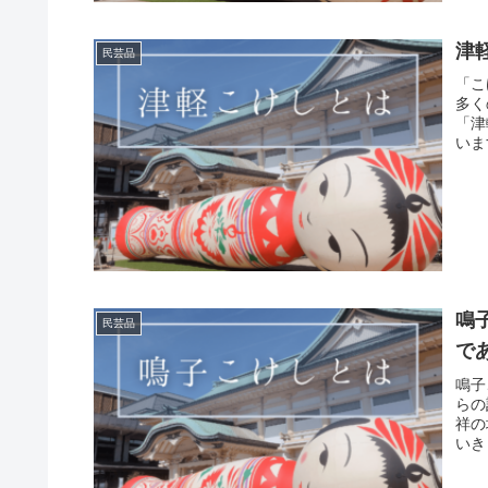
津
民芸品
「こ
多く
「津
いま
鳴
民芸品
で
鳴子
らの
祥の
いき