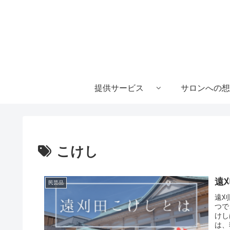
提供サービス
サロンへの想
こけし
遠
民芸品
遠刈
つで
けし
は、