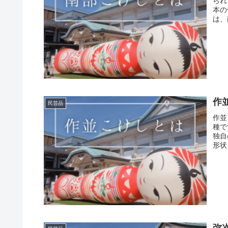
られ
本の
は、
作
民芸品
作並
種で
独自
形状
弥