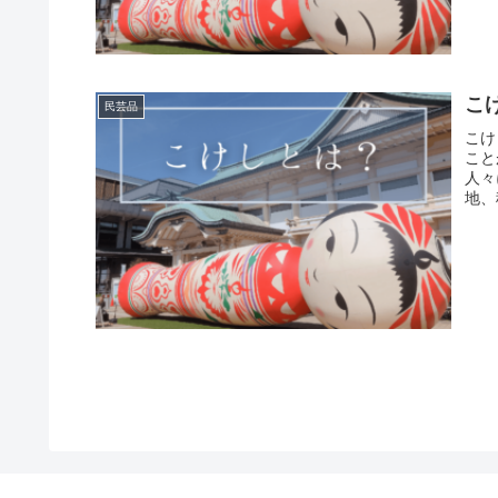
こ
民芸品
こけ
こと
人々
地、