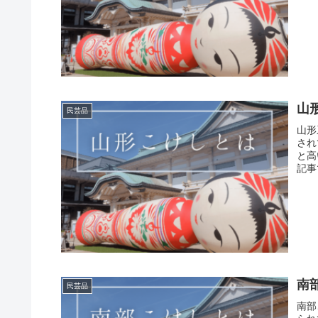
山
民芸品
山形
され
と高
記事
南
民芸品
南部