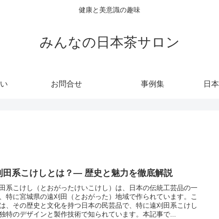
健康と美意識の趣味
みんなの日本茶サロン
い
お問合せ
事例集
日本
刈田系こけしとは？— 歴史と魅力を徹底解説
田系こけし（とおがったけいこけし）は、日本の伝統工芸品の一
、特に宮城県の遠刈田（とおがった）地域で作られています。こ
は、その歴史と文化を持つ日本の民芸品で、特に遠刈田系こけし
独特のデザインと製作技術で知られています。本記事で...