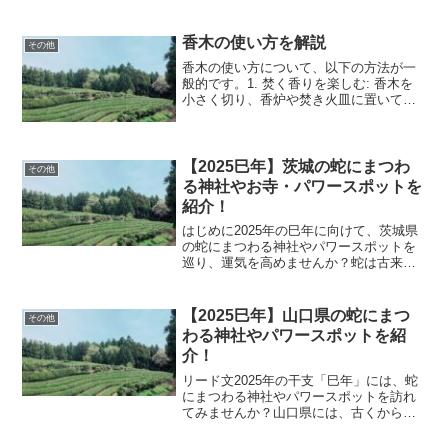
る信仰が強く、2025年の干支は巳年にあ
たるため、より多くの参拝者が訪れると
予想されます。この記事では、金蛇水神
香木の使い方を解説
その他
社の読み方やご利益、ス...
香木の使い方について、以下の方法が一
般的です。1. 焚く香りを楽しむ: 香木を
小さく切り、香炉や焚き火皿に置いて火
をつけます。ゆっくりと煙を出しながら
香りを楽しむことができます。お香の材
料として: 煉香や線香の原料として使用す
ることもできま...
【2025巳年】茨城の蛇にまつわ
その他
る神社やお寺・パワースポットを
紹介！
はじめに2025年の巳年に向けて、茨城県
の蛇にまつわる神社やパワースポットを
巡り、運気を高めませんか？蛇は古来よ
り知恵や再生の象徴とされ、多くの人々
に愛されています。その蛇にまつわる巳
年の1年は、その力が一層強まると言われ
【2025巳年】山口県の蛇にまつ
その他
ています。本記事で...
わる神社やパワースポットを紹
介！
リード文2025年の干支「巳年」には、蛇
にまつわる神社やパワースポットを訪れ
てみませんか？山口県には、古くから蛇
信仰が根付いており、その神秘的なエネ
ルギーを感じることができるスポットが