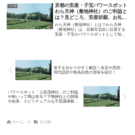
点在しています。蛇は知恵や再生の象徴
京都の安産・子宝パワースポット
その他
とされ、多くの人々に...
わら天神（敷地神社）のご利益と
は？見どころ、安産祈願、お礼参
り、お守りの種類や御朱印情報、
わら天神（敷地神社）とは？わら天神
お守りプレゼント、最寄り駅・駐
（敷地神社）は、京都市北区に位置する
安産・子宝のパワースポットとして知ら
車場やアクセス情報を解説！
れる神社です。正式名称は「敷地神社」
で、その起源は平安時代以前とされ、古
くから地域の人々に信仰されてきまし
た。主祭神は木花咲耶姫命（こ...
老子を分かりやすく解説！名言や思想、
現代語訳や無為自然の意味を紹介！
パワースポット「上賀茂神社」のご利益
や怖いって噂は本当？下鴨神社との関係
や由来、スピリチュアルな不思議体験や
読み方、お守りの種類・御朱印、アクセ
ス方法など解説！
ホーム
その他