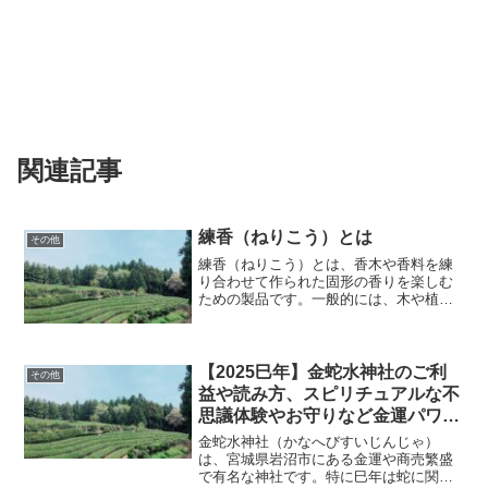
関連記事
練香（ねりこう）とは
その他
練香（ねりこう）とは、香木や香料を練
り合わせて作られた固形の香りを楽しむ
ための製品です。一般的には、木や植物
から抽出された天然香料と、蜜や水飴な
どの粘り気のある材料を混ぜ、形を整え
て作られます。練香は、香木をそのまま
焚くのではなく、香りをじ...
【2025巳年】金蛇水神社のご利
その他
益や読み方、スピリチュアルな不
思議体験やお守りなど金運パワー
スポットを解説
金蛇水神社（かなへびすいじんじゃ）
は、宮城県岩沼市にある金運や商売繁盛
で有名な神社です。特に巳年は蛇に関す