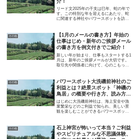
介！
リード文2025年の干支は巳年、蛇の年で
す。この特別な年を迎えるにあたり、蛇
に関連する神社やパワースポットを訪れ
てみてはいかがでしょうか？宮崎県に
は、古代から蛇にまつわる伝説や神話が
深く根付いている場所が数多く存在しま
【1月のメールの書き方】年始の
その他
す。この記事では、宮崎...
仕事はじめ・新年のご挨拶メール
の書き方を例文付きでご紹介！
新しい年が始まり、仕事もスタートする1
月は、新年のご挨拶メールが大切です。
取引先や関係者に向けて、心のこもった
メッセージを送りましょう。本記事で
は、年始の仕事はじめや新年のご挨拶メ
ールの書き方を例文付きでご紹介しま
パワースポット大洗磯前神社のご
その他
す。ビジネスメールの基本を...
利益とは？絶景スポット「神磯の
鳥居」の概要や行き方、読み方、
なんの神様を祀っているのか、ス
はじめに大洗磯前神社は、海上安全や漁
ピリチュアルな不思議体験、お守
業繁栄などのご利益で知られ、美しい景
観を楽しむことができるパワースポット
り、御朱印、駐車場、アクセス情
です。特に、神磯の鳥居は絶景スポット
報を解説！
として有名で、多くの観光客が訪れま
す。本記事では、大洗磯前神社のご利益
石上神宮が怖いって本当？ご利益
その他
やアクセス情報、祀られてい...
やスピリチュアルな不思議体験、