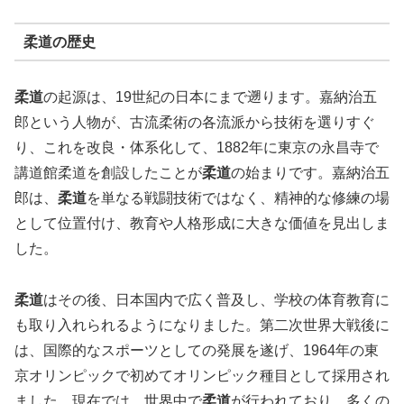
柔道の歴史
柔道
の起源は、19世紀の日本にまで遡ります。嘉納治五
郎という人物が、古流柔術の各流派から技術を選りすぐ
り、これを改良・体系化して、1882年に東京の永昌寺で
講道館柔道を創設したことが
柔道
の始まりです。嘉納治五
郎は、
柔道
を単なる戦闘技術ではなく、精神的な修練の場
として位置付け、教育や人格形成に大きな価値を見出しま
した。
柔道
はその後、日本国内で広く普及し、学校の体育教育に
も取り入れられるようになりました。第二次世界大戦後に
は、国際的なスポーツとしての発展を遂げ、1964年の東
京オリンピックで初めてオリンピック種目として採用され
ました。現在では、世界中で
柔道
が行われており、多くの