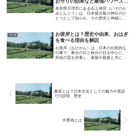
お守りの効果など最強パワースポ
ットを解説！
奈良県天理市にある石上神宮（いそのか
みじんぐう）は、日本最古級の神社のひ
とつとして知られ、その歴史と神秘に満
ちた雰囲気から、SNSやネット上で「怖
い」「不思議な体験が多い」と噂されて
います。この神社は、スピリチュアルな
お彼岸とは？歴史や由来、おはぎ
その他
体験を求める人々や、古...
を食べる理由を解説
お彼岸（おひがん）は、日本の伝統的な
行事で、春分の日と秋分の日を中心に、
先祖の霊を供養し、家族や親族と共に過
ごす期間を指します。一般的には、春分
の日の前後3日間（3月18日から3月23
日）と秋分の日の前後3日間（9月20日か
ら9月25日）に...
書道とは？日本文化としての魅力や英語
での説明、歴史
水墨画とは