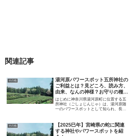
関連記事
湯河原パワースポット五所神社の
その他
ご利益とは？見どころ、読み方、
由来、なんの神様？お守りの種類
や価格、御朱印、駐車場やアクセ
はじめに神奈川県湯河原町に位置する五
ス情報を解説！
所神社（ごしょじんじゃ）は、湯河原随
一のパワースポットとして知られ、長寿
長命や健康・安全・勝利を祈願する多く
の参拝者が訪れます。推定樹齢850年のご
神木が見守るこの神社は、歴史と自然が
【2025巳年】宮崎県の蛇に関連
その他
織りなす荘厳な雰囲気...
する神社やパワースポットを紹