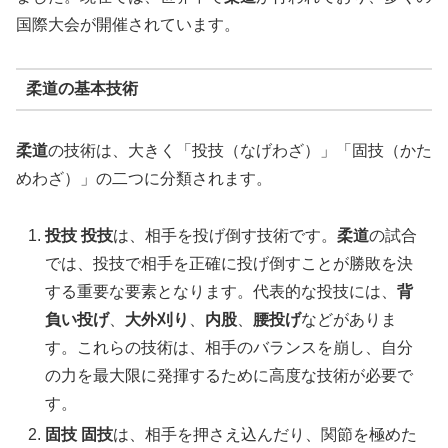
国際大会が開催されています。
柔道の基本技術
柔道
の技術は、大きく「投技（なげわざ）」「固技（かた
めわざ）」の二つに分類されます。
投技
投技
は、相手を投げ倒す技術です。
柔道
の試合
では、投技で相手を正確に投げ倒すことが勝敗を決
する重要な要素となります。代表的な投技には、
背
負い投げ
、
大外刈り
、
内股
、
腰投げ
などがありま
す。これらの技術は、相手のバランスを崩し、自分
の力を最大限に発揮するために高度な技術が必要で
す。
固技
固技
は、相手を押さえ込んだり、関節を極めた