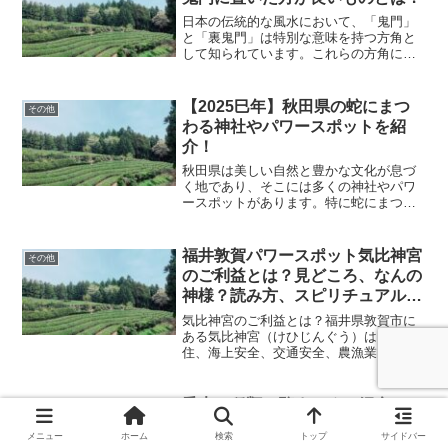
日本の伝統的な風水において、「鬼門」
と「裏鬼門」は特別な意味を持つ方角と
して知られています。これらの方角に何
を置くべきか、あるいは置くべきでない
かを理解することは、良い気の流れを作
り、運気を上げるために重要だと考えら
【2025巳年】秋田県の蛇にまつ
その他
れています。本記事では、...
わる神社やパワースポットを紹
介！
秋田県は美しい自然と豊かな文化が息づ
く地であり、そこには多くの神社やパワ
ースポットがあります。特に蛇にまつわ
るスポットは、その神秘性と強力なご利
益で訪れる人々に人気です。2025年の干
支である巳年に向けて、秋田県の蛇にま
福井敦賀パワースポット気比神宮
その他
つわる神社やパワース...
のご利益とは？見どころ、なんの
神様？読み方、スピリチュアルス
ポット、龍神との関係、松尾芭
気比神宮のご利益とは？福井県敦賀市に
蕉、角鹿神社と敦賀、長命水、お
ある気比神宮（けひじんぐう）は、衣食
住、海上安全、交通安全、農漁業、延命
守りの種類や御朱印、最寄り駅・
長寿、安産など、多くのご利益がある神
駐車場やアクセス情報を解説！
社として知られています。創建は大変古
く、2000年以上の歴史を誇り、北陸道の
香木の種類一覧まとめて紹介
その他
総鎮守として崇敬され...
香木（こうぼく）は、燃やすことで芳香
メニュー
ホーム
検索
トップ
サイドバー
を放つ木材のことで、古くから香道や宗