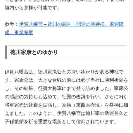
垣内から参拝が可能です。
参考：
伊賀八幡宮 – 徳川の武神・開運の勝神様。家運隆
盛、事業発展
徳川家康とのゆかり
伊賀八幡宮は、徳川家康公との深いゆかりがある神社で
す。家康公は、大きな合戦の前には必ず当社に勝利祈願を
し、その結果、征夷大将軍にまで登り詰めました。家康公
の感謝の気持ちも込めて、社殿の改築を行い、さらに3代
将軍家光は社殿を拡張し、家康（東照大権現）を祭神に加
えました。このように、伊賀八幡宮は徳川家の武運長久と
子孫繁栄を祈る重要な場所として信仰されています。