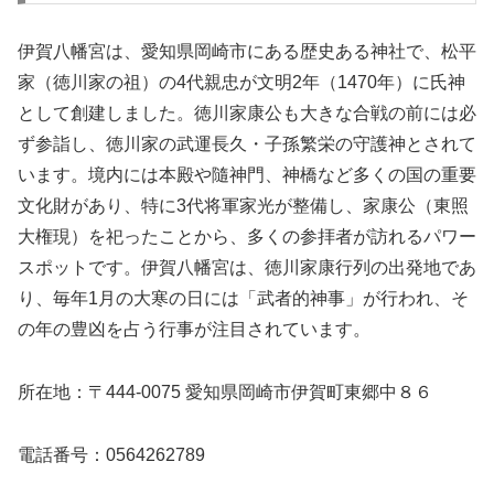
伊賀八幡宮は、愛知県岡崎市にある歴史ある神社で、松平
家（徳川家の祖）の4代親忠が文明2年（1470年）に氏神
として創建しました。徳川家康公も大きな合戦の前には必
ず参詣し、徳川家の武運長久・子孫繁栄の守護神とされて
います。境内には本殿や隨神門、神橋など多くの国の重要
文化財があり、特に3代将軍家光が整備し、家康公（東照
大権現）を祀ったことから、多くの参拝者が訪れるパワー
スポットです。伊賀八幡宮は、徳川家康行列の出発地であ
り、毎年1月の大寒の日には「武者的神事」が行われ、そ
の年の豊凶を占う行事が注目されています。
所在地：〒444-0075 愛知県岡崎市伊賀町東郷中８６
電話番号：0564262789