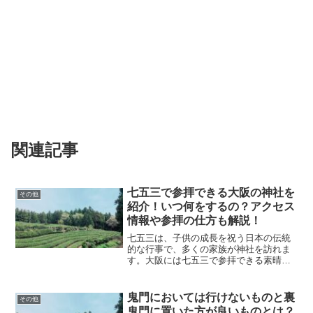
関連記事
七五三で参拝できる大阪の神社を
その他
紹介！いつ何をするの？アクセス
情報や参拝の仕方も解説！
七五三は、子供の成長を祝う日本の伝統
的な行事で、多くの家族が神社を訪れま
す。大阪には七五三で参拝できる素晴ら
しい神社がたくさんあります。今回は、
大阪のおすすめ神社と、七五三の過ごし
方、アクセス情報や参拝の仕方を詳しく
鬼門においては行けないものと裏
その他
解説します。七五三とは？...
鬼門に置いた方が良いものとは？