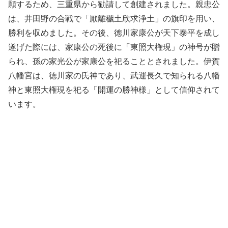
願するため、三重県から勧請して創建されました。親忠公
は、井田野の合戦で「厭離穢土欣求浄土」の旗印を用い、
勝利を収めました。その後、徳川家康公が天下泰平を成し
遂げた際には、家康公の死後に「東照大権現」の神号が贈
られ、孫の家光公が家康公を祀ることとされました。伊賀
八幡宮は、徳川家の氏神であり、武運長久で知られる八幡
神と東照大権現を祀る「開運の勝神様」として信仰されて
います。