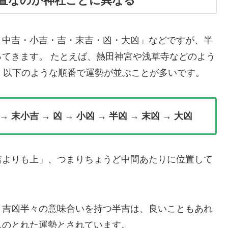
位置なのか神社ごとに異なる
・中吉・小吉・吉・末吉・凶・大凶」などですが、半
てきます。 たとえば、熱田神宮や浅草寺などのよう
、以下のような順番で運勢が並ぶことが多いです。
 → 末小吉 → 凶 → 小凶 → 半凶 → 末凶 → 大凶
吉よりも上」、つまりちょうど中間あたりに位置して
、吉凶半々の意味合いを持つ半吉は、良いこともあれ
スのとれた運勢とされています。