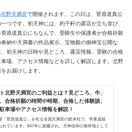
の
北野天満宮
で開催されます。この日は、菅原道真公
の一つです。初天神には、約千軒の露店が立ち並び、
る菅原道真公にちなんで、受験生や保護者が合格祈願
の奉納や天満書の作品展示、宝物殿の御神宝公開な
は、初天神の日時や見どころ、露店情報、受験の合格
駐車場、アクセス情報などを詳しく解説します。北野
報をお届けします。
ト北野天満宮のご利益とは？見どころ、牛、
、合格祈願の時間や時期、合格した体験談、
駐車場やアクセス情報を解説！
様「菅原道真公」を祀る全国天満宮の総本社で、学業成就
られています。947年に創建され、天神信仰の発祥地として