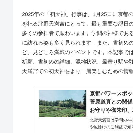
2025年の「初天神」行事は、1月25日に京都
を祀る北野天満宮にとって、最も重要な縁日
多くの参拝者で賑わいます。学問の神様であ
に訪れる姿も多く見られます。また、書初め
ど、見どころ満載のイベントです。本記事で
祈願、書初めの詳細、混雑状況、最寄り駅や
天満宮での初天神をより一層楽しむための情
京都パワースポッ
菅原道真との関係
お守りや御朱印、
北野天満宮は学問の神
や厄除けのご利益で知