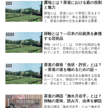
露地とは？茶道における庭の役割
茶道
と魅力
露地とは、茶道において茶室に至るまで
の庭を指す言葉で、単なる通路ではな
く、茶道の精神や文化を象徴する重要な
要素です。茶室と同様に、露地は茶会に
参加する人々が心を落ち着け、精神を整
えるための空間として設計されていま
掛軸とは？—日本の伝統美を象徴
煎茶道
す。日本庭園の一部でありなが...
する芸術品
掛軸（かけじく）は、日本の伝統的な装
飾品であり、芸術品としても高く評価さ
れています。日本の文化や美意識が凝縮
された掛軸は、室内を彩り、季節感や趣
を感じさせる重要なアイテムです。この
記事では、掛軸の歴史、種類、用途、そ
茶道の資格「免状・許状」とは？
茶道
してその魅力について詳し...
～茶道の道を極めるための証～
茶道は、日本の伝統文化を象徴する芸道
の一つであり、静寂の中で心を落ち着
け、茶を点てることで精神を磨く修行で
もあります。茶道を学ぶ過程で、一定の
技術と知識を習得した者には、その努力
と成果を証明する**「免状」や「許状」**
茶道の禅語「掬水月在手」とは？
茶道
が授与されます。これ...
掛軸の意味、読み方、由来を解説
茶道の禅語「掬水月在手」とは？掬水月