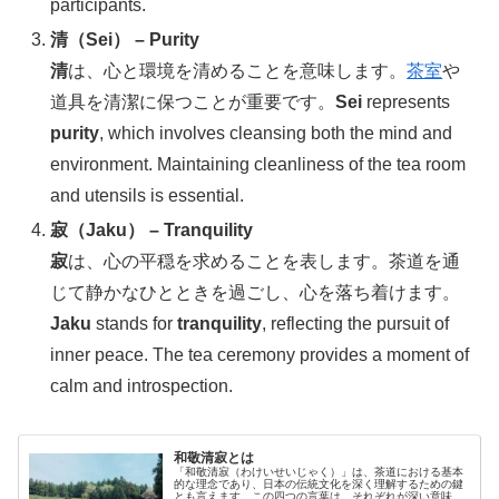
participants.
清（Sei） – Purity
清
は、心と環境を清めることを意味します。
茶室
や
道具を清潔に保つことが重要です。
Sei
represents
purity
, which involves cleansing both the mind and
environment. Maintaining cleanliness of the tea room
and utensils is essential.
寂（Jaku） – Tranquility
寂
は、心の平穏を求めることを表します。茶道を通
じて静かなひとときを過ごし、心を落ち着けます。
Jaku
stands for
tranquility
, reflecting the pursuit of
inner peace. The tea ceremony provides a moment of
calm and introspection.
和敬清寂とは
「和敬清寂（わけいせいじゃく）」は、茶道における基本
的な理念であり、日本の伝統文化を深く理解するための鍵
とも言えます。この四つの言葉は、それぞれが深い意味を