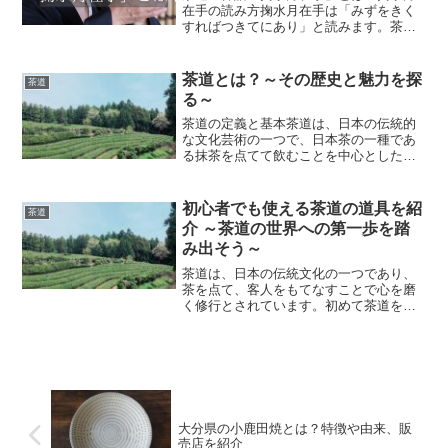
在手の読み方掬水月在手は「みずをきく
すればつきてにあり」と読みます。茶道
の歴史や流派、作法など詳細情報はこち
らをご覧ください。掬水月在手の意味掬
水月在手の意味は、直訳すると、良い結
茶道とは？～その歴史と魅力を探
茶道
果を得るには、自ら動き、...
る～
茶道の定義と基本茶道は、日本の伝統的
な文化芸術の一つで、日本茶の一種であ
る抹茶を点てて飲むことを中心とした総
合芸術です。茶道は単なる茶の飲み方で
はなく、礼儀作法、建築、庭園、生け
花・華道、書道、焼き物・陶器、和菓
初心者でも使える茶道の道具を紹
茶道
子、掛軸、など、多岐にわたる...
介 ～茶道の世界への第一歩を踏
み出そう～
茶道は、日本の伝統文化の一つであり、
茶を点て、客人をもてなすことで心を磨
く修行とされています。初めて茶道を学
ぶ際には、茶道具の選び方が重要です。
しかし、初心者にとっては、どの道具を
揃えるべきか迷うことも多いでしょう。
本記事では、茶道を始める...
大分県の小鹿田焼とは？特徴や由来、販
売店を紹介