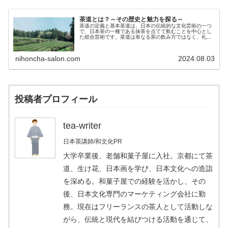
茶道とは？～その歴史と魅力を探る～
茶道の定義と基本茶道は、日本の伝統的な文化芸術の一つ
で、日本茶の一種である抹茶を点てて飲むことを中心とし
た総合芸術です。茶道は単なる茶の飲み方ではなく、礼儀
作法、建築、庭園、生け花・華道、書道、焼き物・陶器、
和菓子、掛軸、など、多岐にわたる...
nihoncha-salon.com
2024.08.03
投稿者プロフィール
tea-writer
日本茶講師/和文化PR
大学卒業後、老舗和菓子屋に入社。京都にて茶
道、生け花、日本画を学び、日本文化への造詣
を深める。和菓子屋での経験を活かし、その
後、日本文化専門のマーケティング会社に勤
務。現在はフリーランスの茶人として活動しな
がら、伝統と現代を結びつける活動を通じて、